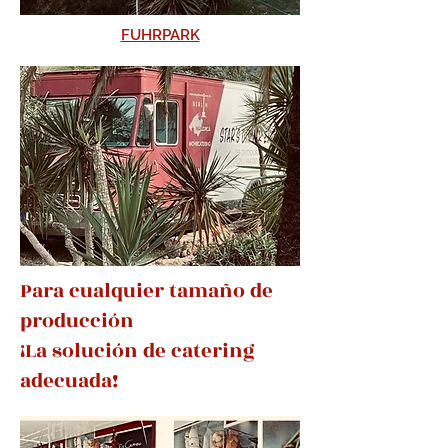
FUHRPARK
Para cualquier tamaño de
producción
¡La solución de catering
adecuada!