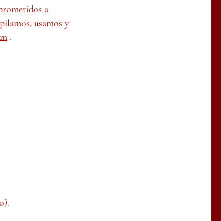
rometidos a
opilamos, usamos y
om
.
o).